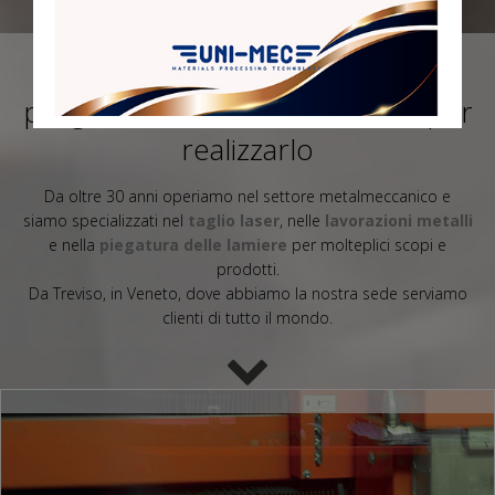
Qualunque sia il Vostro
progetto...noi abbiamo i mezzi per
realizzarlo
Da oltre 30 anni operiamo nel settore metalmeccanico e
siamo specializzati nel
taglio laser
, nelle
lavorazioni metalli
e nella
piegatura delle lamiere
per molteplici scopi e
prodotti.
Da Treviso, in Veneto, dove abbiamo la nostra sede serviamo
clienti di tutto il mondo.